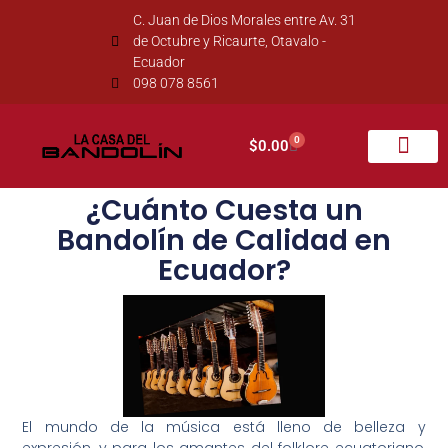
C. Juan de Dios Morales entre Av. 31
de Octubre y Ricaurte, Otavalo -
Ecuador
098 078 8561
0
$
0.00
¿Cuánto Cuesta un
Bandolín de Calidad en
Ecuador?
El mundo de la música está lleno de belleza y